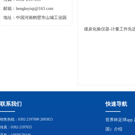
邮箱：hengkeyiqi@163.com
地址：中国河南鹤壁市山城工业园
煤炭化验仪器-计量工作先
联系我们
快速导航
销售热线：0392-2197699 2695815
世界杯足球app
传真：0392-2197655
国）介绍