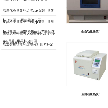
煤焦化验世界杯足球app 足彩_世界
杯（中国）-煤焦化验仪器
煤炭检测世界杯足球app 足彩_世界
杯（中国）-采制样破碎世界杯足球
全自动量热仪"
生物质燃料检测仪器世界杯足球app
app 足彩_世界杯（中国）
足彩_世界杯（中国）
煤炭分析仪器和煤质分析世界杯足
球app 足彩_世界杯（中国）
全自动量热仪"