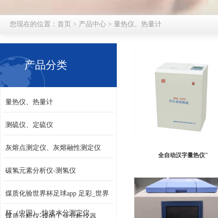
您现在的位置：
首页
>
产品中心
>
量热仪、热量计
产品分类
量热仪、热量计
测硫仪、定硫仪
灰熔点测定仪、灰熔融性测定仪
全自动汉字量热仪"
碳氢元素分析仪-测氢仪
煤质化验世界杯足球app 足彩_世界
杯（中国）-快速水分测定仪
煤质分析仪-煤的工业分析仪器