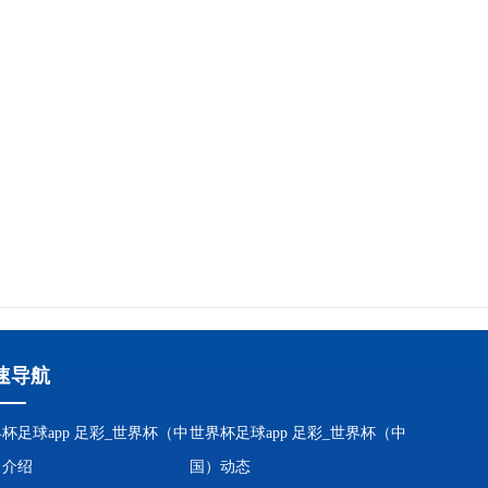
速导航
杯足球app 足彩_世界杯（中
世界杯足球app 足彩_世界杯（中
）介绍
国）动态